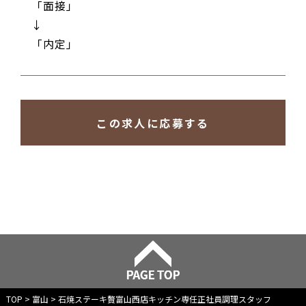
「面接」
↓
「内定」
TOP
>
富山
>
石焼ステーキ贅富山西店キッチン専任正社員調理スタッフ