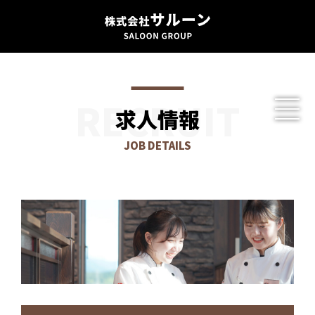
RECRUIT
求人情報
JOB DETAILS